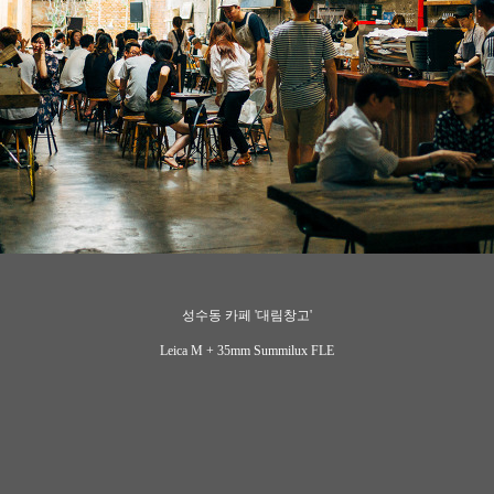
성수동 카페 '대림창고'
Leica M + 35mm Summilux FLE