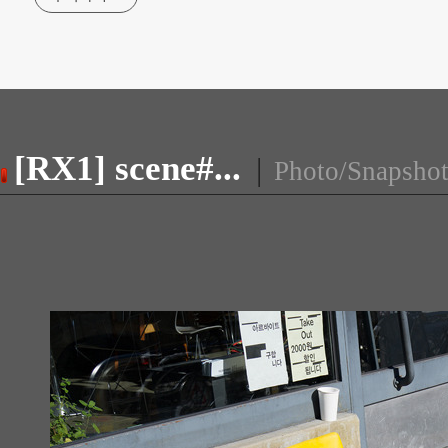
[RX1] scene#...
|
Photo/Snapsho