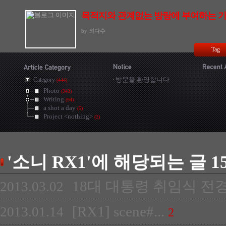
목적지와 관계없는 방랑에 부여하는 가치
by 외다수
Tag
방문을 환영합니다
Category
(444)
Photo
(343)
Writing
(94)
a shot a day
(5)
Project <nothing>
(2)
'소니 RX1'에 해당되는 글 1
18대 대통령 취임식 전
2013.03.02
[RX1] scene#...
2013.01.14
2