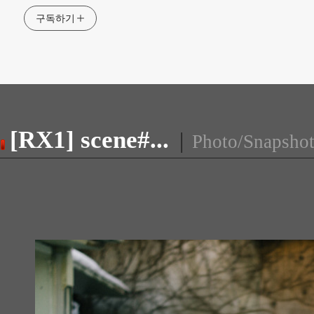
구독하기
[RX1] scene#...
|
Photo/Snapsho