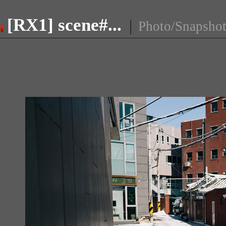
[RX1] scene#...
|
Photo/Snapsho