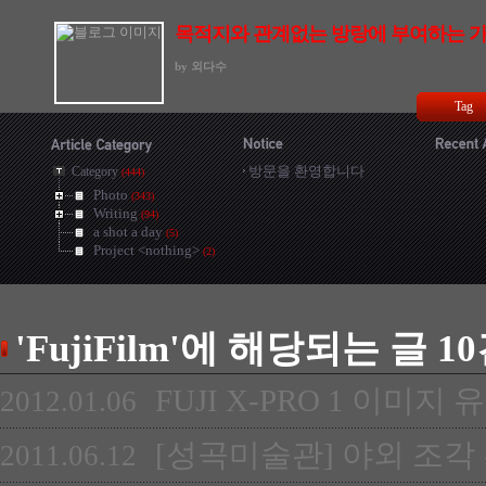
목적지와 관계없는 방랑에 부여하는 가치
by 외다수
Tag
방문을 환영합니다
Category
(444)
Photo
(343)
Writing
(94)
a shot a day
(5)
Project <nothing>
(2)
'FujiFilm'에 해당되는 글 1
FUJI X-PRO 1 이미지 
2012.01.06
[성곡미술관] 야외 조각 
2011.06.12